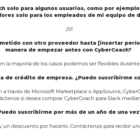
ch
solo para algunos usuarios,
como
por ejemplo,
dores solo para
los
empleados
de
mi
equipo de d
¡Sí!
etido con otro proveedor hasta [insertar perío
manera de empezar antes con
CyberCoach
?
 la mayoría de los casos podemos ser flexibles durante
ta de crédito de empresa. ¿Puedo suscribirme co
ón a través de Microsoft Marketplace o
AppSource
,
Cyber
táctenos si desea comprar
CyberCoach
para
Slack
mediant
Puedo suscribirme
por
más de un año
de una vez
ay un
descuento por hacerlo. Contáctenos para
recibir
una