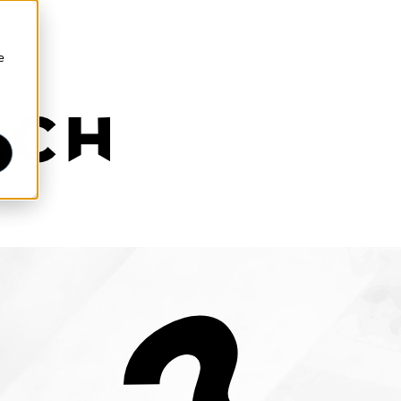
e
 submenú de EMPRESA