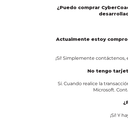
¿Puedo comprar
CyberCoa
desarrolla
Actualmente estoy comprom
¡Sí!
Simplemente contáctenos, en
No tengo tarje
Sí. Cuando realice la transacci
Microsoft. Con
¿
¡Sí! Y h