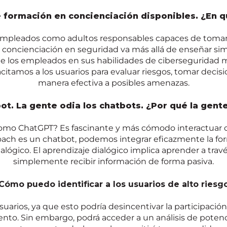
formación en concienciación disponibles. ¿En q
empleados como adultos responsables capaces de tomar
 concienciación en seguridad va más allá de enseñar si
 de los empleados en sus habilidades de ciberseguridad 
acitamos a los usuarios para evaluar riesgos, tomar deci
manera efectiva a posibles amenazas.
bot
. La gente odia los
chatbots
. ¿Por qué la gent
omo ChatGPT? Es fascinante y más cómodo interactuar c
ch es un chatbot, podemos integrar eficazmente la for
ialógico. El aprendizaje dialógico implica aprender a tra
simplemente recibir información de forma pasiva.
Cómo puedo identificar a los usuarios de alto riesg
uarios, ya que esto podría desincentivar la participació
nto. Sin embargo, podrá acceder a un análisis de potenc