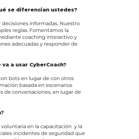
ué se diferencian ustedes?
 decisiones informadas. Nuestro
mples reglas. Fomentamos la
mediante coaching interactivo y
siones adecuadas y responder de
e
va a u
sar
CyberC
oach
?
on bots en lugar de con otros
mación basada en escenarios
vés de conversaciones, en lugar de
o?
n
voluntaria
en la capacitación y la
iales incidentes de seguridad que