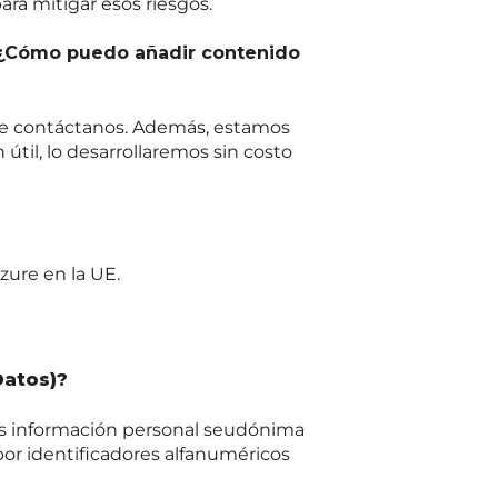
ra mitigar esos riesgos.
. ¿Cómo puedo añadir contenido
nte contáctanos. Además, estamos
til, lo desarrollaremos sin costo
zure en la UE.
Datos)?
os información personal seudónima
or identificadores alfanuméricos