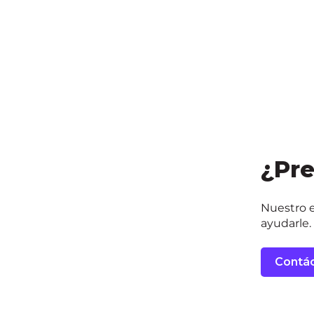
¿Pr
Nuestro e
ayudarle.
Contá