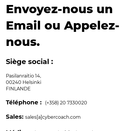
E
nvoyez
-nous un
Email
ou
A
ppelez
-
nous.
Siège
social :
Pasilanraitio 14,
00240 Helsinki
FINLANDE
Téléphone
:
(+358) 20 7330020
Sales:
sales[a]cybercoach.com