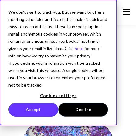
We don't want to track you. But we want to offer a
meeting scheduler and live chat to make it quick and
easy to reach out to us. These HubSpot plug-ins
install anonymous cookies in your browser, which
remain anonymous unless you book a meeting or
give us your email in live chat. Click
here
for more
info on how we try to maximize your privacy.
If you decline, your information won’t be tracked
when you visit this website. A single cookie will be
Contactez-Nous
used in your browser to remember your preference
not to be tracked.
Nous
souhaitons
avoir
de
vos
nouvelles
.
Cookies settings
Accept
Decline