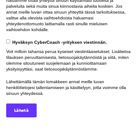
haluamme ottaa yhteyttä sinuun käyttämiäsi tuotteita ja
palveluita sekä muita sinua kiinnostavia aiheita koskien. Jos
annat meille luvan ottaa sinuun yhteyttä tässä tarkoituksessa,
valitse alla olevista vaihtoehdoista haluamasi
yhteydenottomuoto laittamalla rasti sinulle mieluisen
vaihtoehdon kohdalle.
Hyväksyn CyberCoach -yrityksen viestinnän.
Voit milloin tahansa perua kyseiset viestintäasetukset. Lisätietoa
tilauksen peruuttamisesta, tietosuojakäytännöistä ja siitä, miten
olemme sitoutuneet suojelemaan ja kunnioittamaan
yksityisyyttäsi, saat tietosuojakäytännöstämme.
Lähettämällä tämän lomakkeen annat meille luvan
henkilötietojesi tallentamiseen ja käsittelyyn, jotta voimme olla
sinuun yhteydessä.