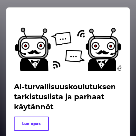
AI-turvallisuuskoulutuksen
tarkistuslista ja parhaat
käytännöt
Lue opas