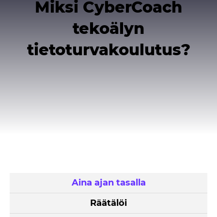
Miksi CyberCoach
tekoälyn
tietoturvakoulutus?
Aina ajan tasalla
Räätälöi