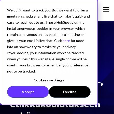
We don't want to track you. But we want to offer a
meeting scheduler and live chat to make it quick and
easy to reach out to us. These HubSpot plug-ins
install anonymous cookies in your browser, which
remain anonymous unless you book a meeting or
give us your email in live chat. Click
here
for more
info on how we try to maximize your privacy.
If you decline, your information won’t be tracked
when you visit this website. A single cookie will be
KATTAVA KOKONAISRATKAISU
used in your browser to remember your preference
Kattavin alusta
not to be tracked.
tekoälyn tuottavuus-,
Cookies settings
turvallisuus- ja
Accept
Decline
etiikkakoulutukseen