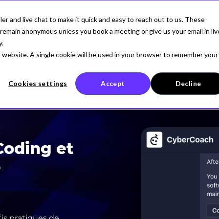
r and live chat to make it quick and easy to reach out to us. These
SÉCURITÉ IA
POUR LES DÉVELOPPEURS
ENTREP
remain anonymous unless you book a meeting or give us your email in liv
y.
is website. A single cookie will be used in your browser to remember your
Cookies settings
Accept
Decline
Coding et
r
is pratiques de