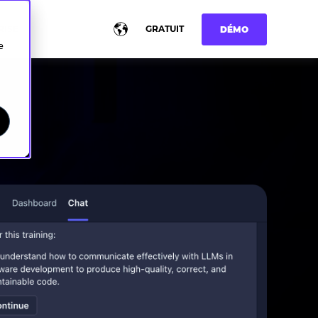
RISE
GRATUIT
DÉMO
e