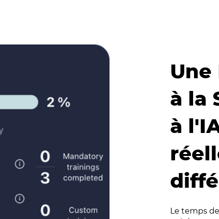
Une 
à la
à l'I
réel
diff
Le temps de