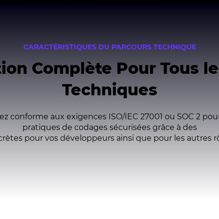
CARACTÉRISTIQUES DU PARCOURS TECHNIQUE
ion C
omplète
Pour T
ous
le
Techniques
yez
conforme
aux
exigences ISO/IEC 27001
ou
SOC 2 pour
pratiques
de
codages
sécurisées
grâce à des
crètes
pour
vos
développeurs
ainsi
que
pour
les
autres
r