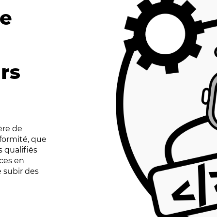
de
rs
ère de
nformité, que
 qualifiés
ces en
 subir des