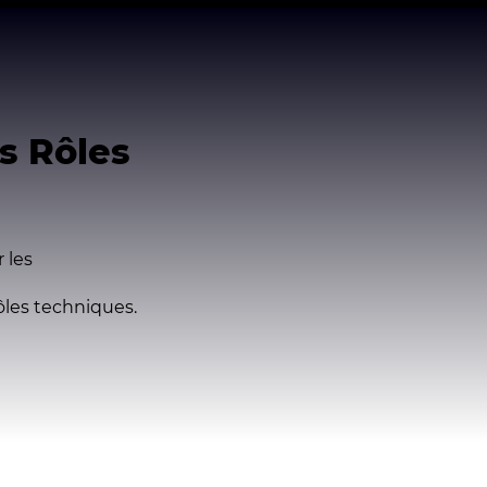
s R
ôles
 les
ôles
techniques.