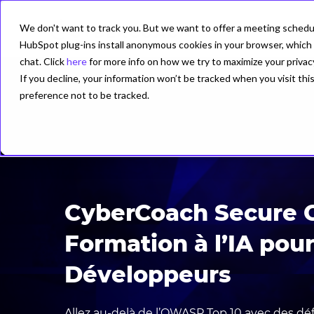
We don't want to track you. But we want to offer a meeting schedule
PRODUIT
HubSpot plug-ins install anonymous cookies in your browser, which 
chat. Click
here
for more info on how we try to maximize your privac
If you decline, your information won’t be tracked when you visit th
preference not to be tracked.
CyberCoach Secure 
Formation à l’IA pou
Développeurs
Allez au-delà de l’OWASP Top 10 avec des déf