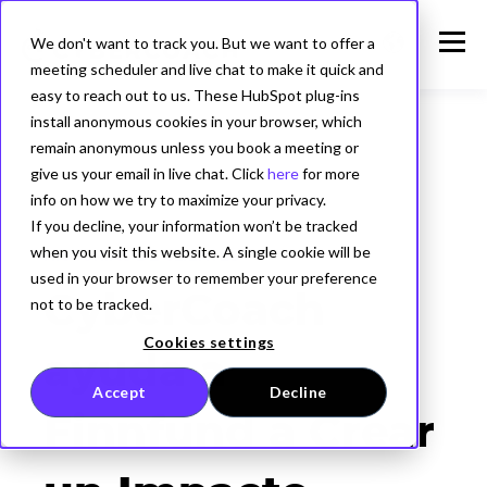
We don't want to track you. But we want to offer a
meeting scheduler and live chat to make it quick and
easy to reach out to us. These HubSpot plug-ins
install anonymous cookies in your browser, which
remain anonymous unless you book a meeting or
give us your email in live chat. Click
here
for more
info on how we try to maximize your privacy.
If you decline, your information won’t be tracked
when you visit this website. A single cookie will be
HISTORIAS DE CLIENTES
used in your browser to remember your preference
CyberCoach
not to be tracked.
Cookies settings
ayuda a
Accept
Decline
Finnfund a Crear